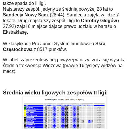
także spada do II ligi.
Najstarszy zespół, jedyny ze średnią powyżej 28 lat to
Sandecja Nowy Sącz
(28.44). Sandecja zajęła w lidze 7
lokatę. Drugi najstarszy zespół I ligi to
Chrobry Głogów
(
27.92) zajął 6 miejsce dające prawo udziału w barażu o
Ekstraklasę.
W klasyfikacji Pro Junior System triumfowała
Skra
Częstochowa
z 8517 punktów.
W tabeli zaprezentowanej powyżej w oczy rzuca się wysoka
średnia frekwencja Widzewa (prawie 16 tysięcy widzów na
mecz).
Średnia wieku ligowych zespołów II ligi: