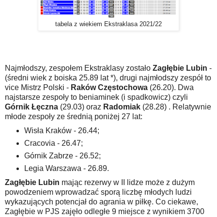
tabela z wiekiem Ekstraklasa 2021/22
Najmłodszy, zespołem Ekstraklasy zostało
Zagłębie Lubin
-
(średni wiek z boiska 25.89 lat *), drugi najmłodszy zespół to
vice Mistrz Polski -
Raków Częstochowa
(26.20). Dwa
najstarsze zespoły to beniaminek (i spadkowicz) czyli
Górnik Łęczna
(29.03) oraz
Radomiak
(28.28) . Relatywnie
młode zespoły ze średnią poniżej 27 lat:
Wisła Kraków - 26.44;
Cracovia - 26.47;
Górnik Zabrze - 26.52;
Legia Warszawa - 26.89.
Zagłębie Lubin
mając rezerwy w II lidze może z dużym
powodzeniem wprowadzać sporą liczbę młodych ludzi
wykazujących potencjał do agrania w piłkę. Co ciekawe,
Zagłębie w PJS zajęło odległe 9 miejsce z wynikiem 3700