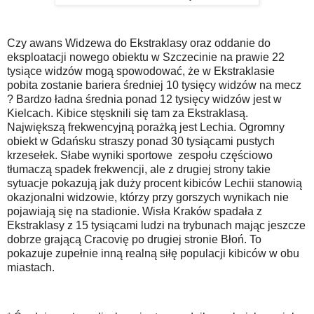
Czy awans Widzewa do Ekstraklasy oraz oddanie do
eksploatacji nowego obiektu w Szczecinie na prawie 22
tysiące widzów mogą spowodować, że w Ekstraklasie
pobita zostanie bariera średniej 10 tysięcy widzów na mecz
? Bardzo ładna średnia ponad 12 tysięcy widzów jest w
Kielcach. Kibice stęsknili się tam za Ekstraklasą.
Największą frekwencyjną porażką jest Lechia. Ogromny
obiekt w Gdańsku straszy ponad 30 tysiącami pustych
krzesełek. Słabe wyniki sportowe zespołu częściowo
tłumaczą spadek frekwencji, ale z drugiej strony takie
sytuacje pokazują jak duży procent kibiców Lechii stanowią
okazjonalni widzowie, którzy przy gorszych wynikach nie
pojawiają się na stadionie. Wisła Kraków spadała z
Ekstraklasy z 15 tysiącami ludzi na trybunach mając jeszcze
dobrze grającą Cracovię po drugiej stronie Błoń. To
pokazuje zupełnie inną realną siłę populacji kibiców w obu
miastach.