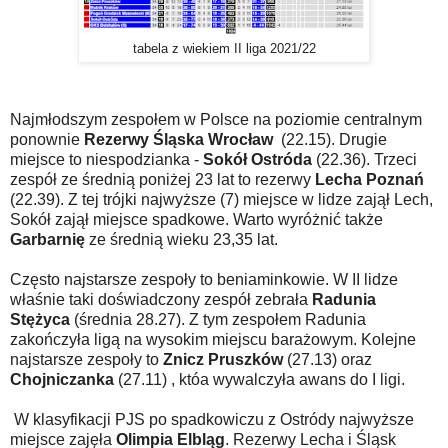
tabela z wiekiem II liga 2021/22
Najmłodszym zespołem w Polsce na poziomie centralnym
ponownie
Rezerwy Śląska Wrocław
(22.15). Drugie
miejsce to niespodzianka -
Sokół Ostróda
(22.36). Trzeci
zespół ze średnią poniżej 23 lat to rezerwy
Lecha Poznań
(22.39). Z tej trójki najwyższe (7) miejsce w lidze zajął Lech,
Sokół zajął miejsce spadkowe. Warto wyróżnić także
Garbarnię
ze średnią wieku 23,35 lat.
Często najstarsze zespoły to beniaminkowie. W II lidze
właśnie taki doświadczony zespół zebrała
Radunia
Stężyca
(średnia 28.27). Z tym zespołem Radunia
zakończyła ligą na wysokim miejscu barażowym. Kolejne
najstarsze zespoły to
Znicz Pruszków
(27.13) oraz
Chojniczanka
(27.11) , któa wywalczyła awans do I ligi.
W klasyfikacji PJS po spadkowiczu z Ostródy najwyższe
miejsce zajęła
Olimpia Elbląg
. Rezerwy Lecha i Śląsk