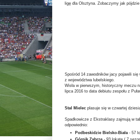
ligę dla Olsztyna. Zobaczymy jak pójdzie
Spośród 14 zawodników jacy pojawili się 
z województwa lubelskiego.
Wisła w pierwszym, historyczny meczu n
lipca 2016 to data debiutu zespołu z Puła
Stal Mielec
plasuje się w czwartej dzies
Spadkowicze z Ekstraklasy zajmują w t
odpowiednio:
Podbeskidzie Bielsko-Biała
- 57 l
Górnik Zabrze
- 93 lokatę ( 7 sezo