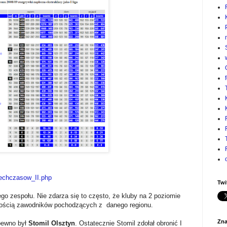
zechczasow_II.php
Twi
ego zespołu. Nie zdarza się to często, że kluby na 2 poziomie
lością zawodników pochodzących z danego regionu.
Zna
pewno był
Stomil Olsztyn
. Ostatecznie Stomil zdołał obronić I