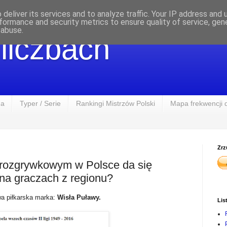
deliver its services and to analyze traffic. Your IP address and
formance and security metrics to ensure quality of service, ge
 abuse.
 liczbach
na
Typer / Serie
Rankingi Mistrzów Polski
Mapa frekwencji 
Zrz
 rozgrywkowym w Polsce da się
na graczach z regionu?
wa piłkarska marka:
Wisła Puławy.
Lis