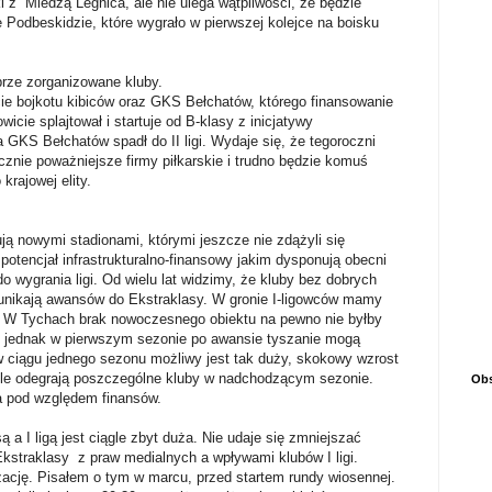
 z Miedzą Legnica, ale nie ulega wątpliwości, że będzie
Podbeskidzie, które wygrało w pierwszej kolejce na boisku
rze zorganizowane kluby.
e bojkotu kibiców oraz GKS Bełchatów, którego finansowanie
icie splajtował i startuje od B-klasy z inicjatywy
 GKS Bełchatów spadł do II ligi. Wydaje się, że tegoroczni
znie poważniejsze firmy piłkarskie i trudno będzie komuś
rajowej elity.
ą nowymi stadionami, którymi jeszcze nie zdążyli się
potencjał infrastrukturalno-finansowy jakim dysponują obecni
o wygrania ligi. Od wielu lat widzimy, że kluby bez dobrych
nikają awansów do Ekstraklasy. W gronie I-ligowców mamy
W Tychach brak nowoczesnego obiektu na pewno nie byłby
y jednak w pierwszym sezonie po awansie tyszanie mogą
 ciągu jednego sezonu możliwy jest tak duży, skokowy wzrost
role odegrają poszczególne kluby w nadchodzącym sezonie.
Obs
na pod względem finansów.
a I ligą jest ciągle zbyt duża. Nie udaje się zmniejszać
straklasy z praw medialnych a wpływami klubów I ligi.
zację. Pisałem o tym w marcu, przed startem rundy wiosennej.