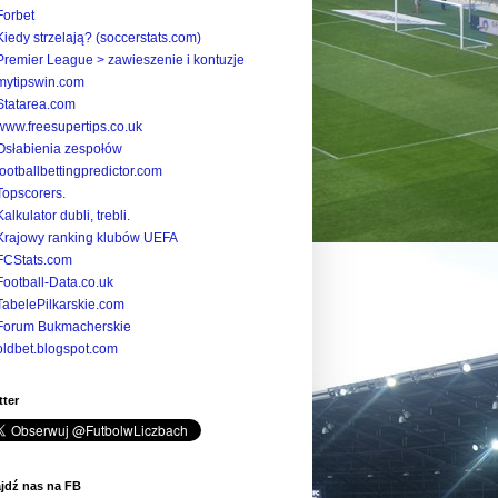
Forbet
Kiedy strzelają? (soccerstats.com)
Premier League > zawieszenie i kontuzje
mytipswin.com
Statarea.com
www.freesupertips.co.uk
Osłabienia zespołów
footballbettingpredictor.com
Topscorers.
Kalkulator dubli, trebli.
Krajowy ranking klubów UEFA
FCStats.com
Football-Data.co.uk
TabelePilkarskie.com
Forum Bukmacherskie
oldbet.blogspot.com
tter
jdź nas na FB