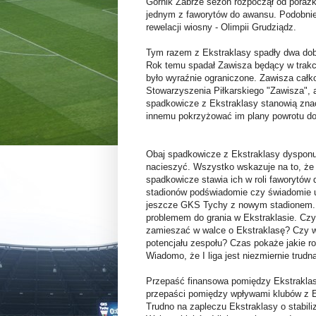
Górnik Zabrze sezon rozpoczął od porażki
jednym z faworytów do awansu. Podobnie 
rewelacji wiosny - Olimpii Grudziądz.
Tym razem z Ekstraklasy spadły dwa dob
Rok temu spadał Zawisza będący w trakci
było wyraźnie ograniczone. Zawisza całkow
Stowarzyszenia Piłkarskiego "Zawisza", a
spadkowicze z Ekstraklasy stanowią znac
innemu pokrzyżować im plany powrotu do k
Obaj spadkowicze z Ekstraklasy dysponuj
nacieszyć. Wszystko wskazuje na to, że 
spadkowicze stawia ich w roli faworytów d
stadionów podświadomie czy świadomie u
jeszcze GKS Tychy z nowym stadionem. 
problemem do grania w Ekstraklasie. Cz
zamieszać w walce o Ekstraklasę? Czy w
potencjału zespołu? Czas pokaże jakie 
Wiadomo, że I liga jest niezmiernie trud
Przepaść finansowa pomiędzy Ekstraklasą 
przepaści pomiędzy wpływami klubów z Ek
Trudno na zapleczu Ekstraklasy o stabili