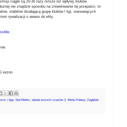
nsmisji ciągle są 20-30 razy niższe niż wpływy klubów
Nożnej nie znajdzie sposobu na zniwelowanie tej przepaści, to
nie, stabilnie działającą grupę klubów I ligi, stanowiących
om rywalizacji o awans do elity.
ssible.
nie:
5 sezon.
brze
,
I liga
,
Stal Mielec
,
tabela wszech czasów 2
,
Wisła Puławy
,
Zagłębie