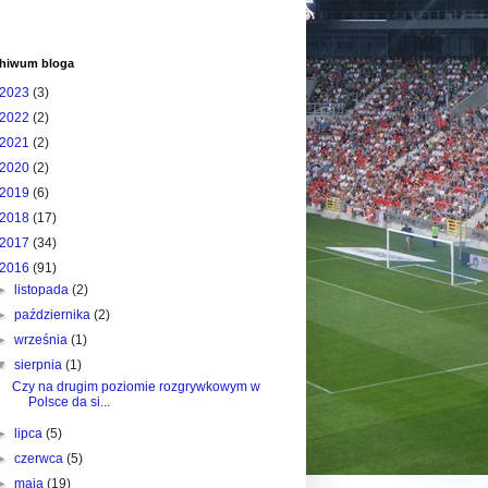
hiwum bloga
2023
(3)
2022
(2)
2021
(2)
2020
(2)
2019
(6)
2018
(17)
2017
(34)
2016
(91)
►
listopada
(2)
►
października
(2)
►
września
(1)
▼
sierpnia
(1)
Czy na drugim poziomie rozgrywkowym w
Polsce da si...
►
lipca
(5)
►
czerwca
(5)
►
maja
(19)