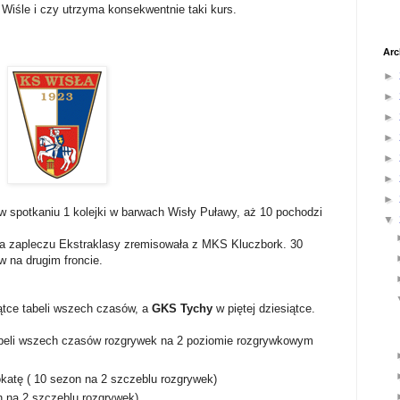
 Wiśle i czy utrzyma konsekwentnie taki kurs.
Arc
►
►
►
►
►
►
►
w spotkaniu 1 kolejki w barwach Wisły Puławy, aż 10 pochodzi
▼
a zapleczu Ekstraklasy zremisowała z MKS Kluczbork. 30
w na drugim froncie.
iątce tabeli wszech czasów, a
GKS Tychy
w piętej dziesiątce.
abeli wszech czasów rozgrywek na 2 poziomie rozgrywkowym
okatę ( 10 sezon na 2 szczeblu rozgrywek)
n na 2 szczeblu rozgrywek)