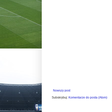
Nowszy post
Subskrybuj:
Komentarze do posta (Atom)