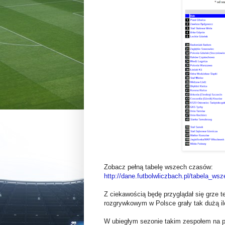
Zobacz pełną tabelę wszech czasów:
http://dane.futbolwliczbach.pl/tabela_ws
Z ciekawością będę przyglądał się grze t
rozgrywkowym w Polsce grały tak dużą i
W ubiegłym sezonie takim zespołem na 