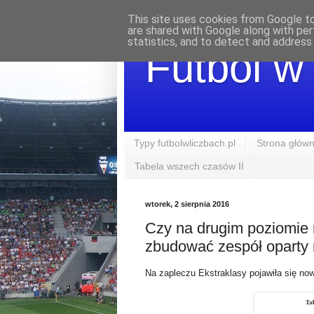
This site uses cookies from Google to 
are shared with Google along with per
statistics, and to detect and address
Futbol w
Typy futbolwliczbach.pl
Strona głów
Tabela wszech czasów II
wtorek, 2 sierpnia 2016
Czy na drugim poziomie
zbudować zespół oparty 
Na zapleczu Ekstraklasy pojawiła się no