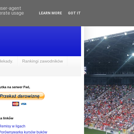
 user-agent
nerate usage
LEARN MORE
GOT IT
dekady.
Rankingi zawodników
utka na serwer FwL
ta linków
Remisy w ligach
Porównywarka kursów buków