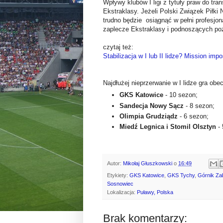
Wpływy klubów I ligi z tytuły praw do tra
Ekstraklasy. Jeżeli Polski Związek Piłki 
trudno będzie osiągnąć w pełni profesjonal
zaplecze Ekstraklasy i podnoszących pozi
czytaj też:
Stabilizacja w I lub II lidze? Mission impo
Najdłużej nieprzerwanie w I lidze gra obec
GKS Katowice
- 10 sezon;
Sandecja Nowy Sącz
- 8 sezon;
Olimpia Grudziądz
- 6 sezon;
Miedź Legnica i Stomil Olsztyn
- 
Autor:
Mikołaj Głuszkowski
o
16:49
Etykiety:
GKS Katowice
,
GKS Tychy
,
Górnik Za
Sosnowiec
Lokalizacja:
Puławy, Polska
Brak komentarzy: