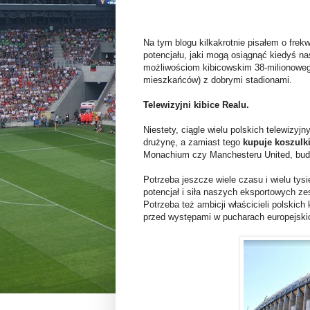
Na tym blogu kilkakrotnie pisałem o frek
potencjału, jaki mogą osiągnąć kiedyś na
możliwościom kibicowskim 38-milionowego
mieszkańców) z dobrymi stadionami.
Telewizyjni kibice Realu.
Niestety, ciągle wielu polskich telewizyj
drużynę, a zamiast tego
kupuje koszulki
Monachium czy Manchesteru United, bud
Potrzeba jeszcze wiele czasu i wielu ty
potencjał i siła naszych eksportowych ze
Potrzeba też ambicji właścicieli polski
przed występami w pucharach europejski