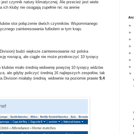
o jest czynnik natury klimatycznej. Ale przecież jest wiele
a ich kluby nie osiągają zupełnie nic na arenie
Arc
klubów stoi połączenie dwóch czynników. Wspomnianego
►
ycznego zainteresowania futbolem w tym kraju.
►
►
►
ivision) budzi większe zainteresowanie niż polska
►
cję rosnącą, ale ciągle nie może przekroczyć 10 tysięcy
►
►
 klubów miało średnią widownię powyżej 10 tysięcy widzów.
iąca, ale gdyby policzyć średnią 16 najlepszych zespołów, tak
▼
nda Division miałaby średnią widownie na poziomie prawie
9,4