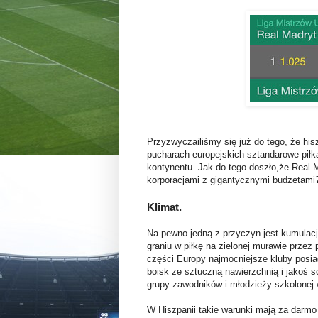
Przyzwyczailiśmy się już do tego, że hi
pucharach europejskich sztandarowe piłk
kontynentu. Jak do tego doszło,że Real 
korporacjami z gigantycznymi budżetami
Klimat.
Na pewno jedną z przyczyn jest kumulacja
graniu w piłkę na zielonej murawie przez
części Europy najmocniejsze kluby posi
boisk ze sztuczną nawierzchnią i jakoś so
grupy zawodników i młodzieży szkolonej 
W Hiszpanii takie warunki mają za darmo s