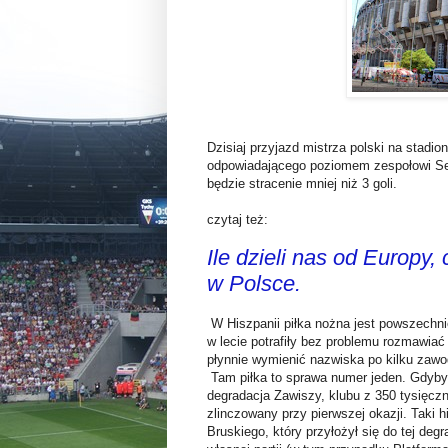
Dzisiaj przyjazd mistrza polski na stadi
odpowiadającego poziomem zespołowi Se
będzie stracenie mniej niż 3 goli.
czytaj też:
Ile dzieli nas od Europy,
w Polsce.
W Hiszpanii piłka nożna jest powszechni
w lecie potrafiły bez problemu rozmawiać
płynnie wymienić nazwiska po kilku zawo
Tam piłka to sprawa numer jeden. Gdyby 
degradacja Zawiszy, klubu z 350 tysięcz
zlinczowany przy pierwszej okazji. Taki
Bruskiego, który przyłożył się do tej degr