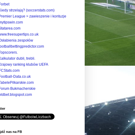
Forbet
Kiedy strzelają? (soccerstats.com)
Premier League > zawieszenie i kontuzje
mytipswin.com
Statarea.com
www.freesupertips.co.uk
Osłabienia zespołów
footballbettingpredictor.com
Topscorers.
Kalkulator dubli, trebli.
Krajowy ranking klubów UEFA
FCStats.com
Football-Data.co.uk
TabelePilkarskie.com
Forum Bukmacherskie
oldbet.blogspot.com
tter
jdź nas na FB