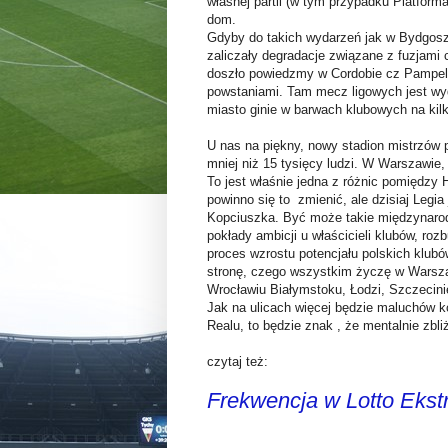
własnej partii (w tym przypadku Platform
dom.
Gdyby do takich wydarzeń jak w Bydgosz
zaliczały degradacje związane z fuzjami 
doszło powiedzmy w Cordobie cz Pampelu
powstaniami. Tam mecz ligowych jest wy
miasto ginie w barwach klubowych na ki
U nas na piękny, nowy stadion mistrzów 
mniej niż 15 tysięcy ludzi. W Warszawie, s
To jest właśnie jedna z różnic pomiędzy
powinno się to zmienić, ale dzisiaj Legia
Kopciuszka. Być może takie międzynarod
pokłady ambicji u właścicieli klubów, roz
proces wzrostu potencjału polskich klub
stronę, czego wszystkim życzę w Warsz
Wrocławiu Białymstoku, Łodzi, Szczecinie 
Jak na ulicach więcej będzie maluchów k
Realu, to będzie znak , że mentalnie zbl
czytaj też:
Frekwencja w Lotto Ekstr