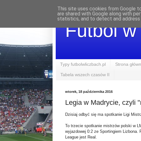
This site uses cookies from Google to 
are shared with Google along with per
statistics, and to detect and address
Futbol w
Typy futbolwliczbach.pl
Strona głów
Tabela wszech czasów II
wtorek, 18 października 2016
Legia w Madrycie, czyli "
Dzisiaj odbyć się ma spotkanie Ligi Mis
To trzecie spotkanie mistrzów polski w 
wyjazdowej 0:2 ze Sportingiem Lizbona.
League jest Real.