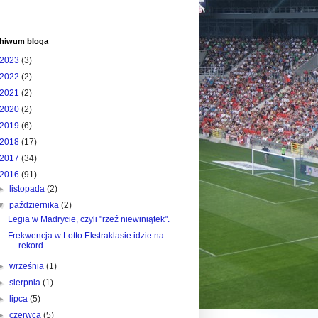
hiwum bloga
2023
(3)
2022
(2)
2021
(2)
2020
(2)
2019
(6)
2018
(17)
2017
(34)
2016
(91)
►
listopada
(2)
▼
października
(2)
Legia w Madrycie, czyli "rzeź niewiniątek".
Frekwencja w Lotto Ekstraklasie idzie na
rekord.
►
września
(1)
►
sierpnia
(1)
►
lipca
(5)
►
czerwca
(5)