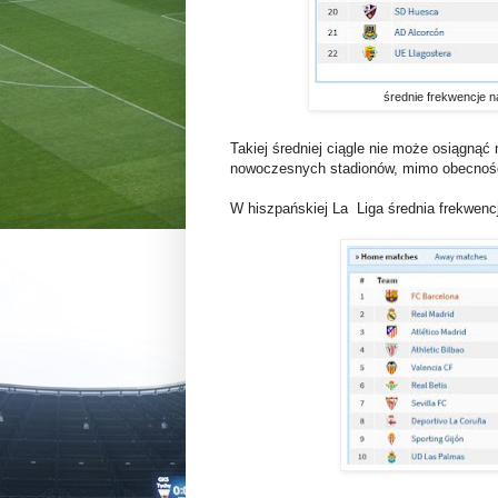
średnie frekwencje na
Takiej średniej ciągle nie może osiągną
nowoczesnych stadionów, mimo obecności
W hiszpańskiej La Liga średnia frekwencj