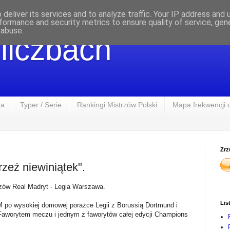
deliver its services and to analyze traffic. Your IP address and
formance and security metrics to ensure quality of service, ge
 abuse.
 liczbach
na
Typer / Serie
Rankingi Mistrzów Polski
Mapa frekwencji 
Zrz
rzeź niewiniątek".
trzów Real Madryt - Legia Warszawa.
Lis
LM po wysokiej domowej porażce Legii z Borussią Dortmund i
 Faworytem meczu i jednym z faworytów całej edycji Champions