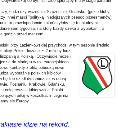
a Obywatelska) do dymisji, albo spłonąłby mu w ciągu paru dni
czy, Łodzi czy wcześniej Szczecinie, Gdańsku, (gdzie kluby
czy innej maści "polityką" niedojrzałych pseudo biznesmenów),
nie to prawdopodobnie zakończyłoby się to lokalnymi
darzeniem tygodnia, na który każdy czeka z wypiekami, a
lka godzin przed meczem.
polski przy Łazienkowskiej przychodzi w tym sezonie średnio
tolicy Polski, liczącej ~ 2 miliony ludzi.
 Hiszpanią a Polską. Oczywiście może i
 jedzie do Madrytu w roli europejskiego
owe kontakty z elitą pobudzą nowe
budzą wyobraźnię polskich kibiców i
ów będzie szedł dynamicznie w dobrą
awie, Poznaniu, Krakowie, Gdańsku,
i całej reszcie kibicowskiej Polski.
opiących piłkę w koszulkach Legii niż
iżamy się Europy.
aklasie idzie na rekord.