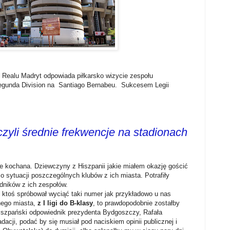
on Realu Madryt odpowiada piłkarsko wizycie zespołu
gunda Division na Santiago Bernabeu. Sukcesem Legii
 czyli średnie frekwencje na stadionach
e kochana. Dziewczyny z Hiszpanii jakie miałem okazję gościć
 o sytuacji poszczególnych klubów z ich miasta. Potrafiły
dników z ich zespołów.
ktoś spróbował wyciąć taki numer jak przykładowo u nas
nego miasta,
z I ligi do B-klasy
, to prawdopodobnie zostałby
 hiszpański odpowiednik prezydenta Bydgoszczy, Rafała
adacji, podać by się musiał pod naciskiem opinii publicznej i