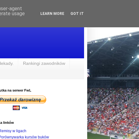
 user-agent
nerate usage
LEARN MORE
GOT IT
dekady.
Rankingi zawodników
utka na serwer FwL
ta linków
Remisy w ligach
Porównywarka kursów buków