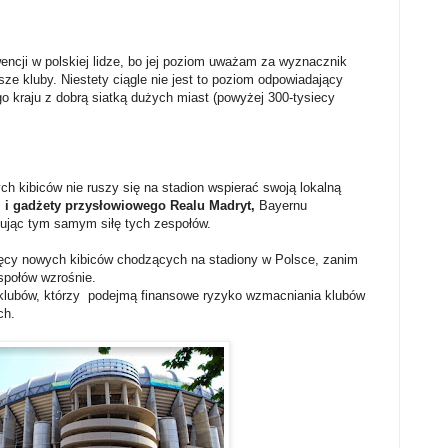
wencji w polskiej lidze, bo jej poziom uważam za wyznacznik
sze kluby. Niestety ciągle nie jest to poziom odpowiadający
 kraju z dobrą siatką dużych miast (powyżej 300-tysiecy
nych kibiców nie ruszy się na stadion wspierać swoją lokalną
 i gadżety przysłowiowego Realu Madryt,
Bayernu
ując tym samym siłę tych zespołów.
sięcy nowych kibiców chodzących na stadiony w Polsce, zanim
społów wzrośnie.
ch klubów, którzy podejmą finansowe ryzyko wzmacniania klubów
ch.