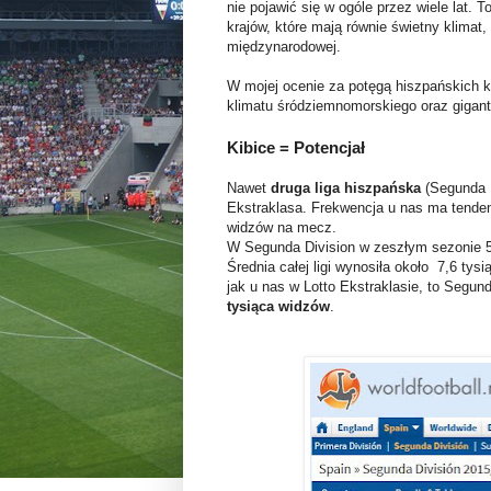
nie pojawić się w ogóle przez wiele lat. T
krajów, które mają równie świetny klimat, 
międzynarodowej.
W mojej ocenie za potęgą hiszpańskich 
klimatu śródziemnomorskiego oraz gigant
Kibice = Potencjał
Nawet
druga liga hiszpańska
(Segunda D
Ekstraklasa. Frekwencja u nas ma tenden
widzów na mecz.
W Segunda Division w zeszłym sezonie 5
Średnia całej ligi wynosiła około 7,6 tys
jak u nas w Lotto Ekstraklasie, to Segu
tysiąca widzów
.