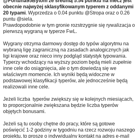
@Fortuna95Bytom ze średnią 5.54 punktu na mecz jest
obecnie najwyżej sklasyfikowanym typerem z oddanymi
20 typami
. Wyprzedza o 0.04 punktu @Stropa oraz o 0.26
puntu @siela.
Prawdopodobnie w tym gronie rozstrzygnie się rywalizacja o
pierwszą wygraną w typerze FwL.
Wygrany otrzyma darmowy dostęp do typów algorytmu na
wybraną ligę zagraniczną na zasadach analogicznych jak
ligi krajowe oraz nieco inny podgląd statystyk typowania.
Typerzy wchodzący na wyższy poziom będą mieli zupełnie
inne cele do osiągnięcia, ale o tym dowiedzą się we
właściwym momencie. Ich wyniki będą widoczne w
podstawowej klasyfikacji typerów, ale jednocześnie będą
realizowali inne cele.
Jeżeli liczba typerów zwiększy się w kolejnych miesiącach,
to proporcjonalnie zwiększana będzie liczba typerów
objętych bonusami.
Jeżeli są tu osoby chętne do pracy, które są gotowe
poświęcić 1-2 godziny w tygodniu na rzecz rozwoju naszego
projektu, to proszę o indywidualny kontakt na adres e-mail