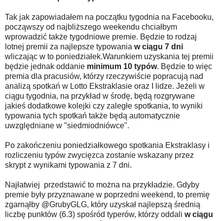
Tak jak zapowiadałem na początku tygodnia na Facebooku,
począwszy od najbliższego weekendu chciałbym
wprowadzić także tygodniowe premie. Będzie to rodzaj
lotnej premii za najlepsze typowania
w ciągu 7 dni
wliczając w to poniedziałek.Warunkiem uzyskania tej premii
będzie jednak oddanie
minimum 10 typów
. Będzie to więc
premia dla pracusiów, którzy rzeczywiście popracują nad
analizą spotkań w Lotto Ekstraklasie oraz I lidze. Jeżeli w
ciągu tygodnia, na przykład w środę, będą rozgrywane
jakieś dodatkowe kolejki czy zaległe spotkania, to wyniki
typowania tych spotkań także będą automatycznie
uwzględniane w "siedmiodniówce".
Po zakończeniu poniedziałkowego spotkania Ekstraklasy i
rozliczeniu typów zwycięzca zostanie wskazany przez
skrypt z wynikami typowania z 7 dni.
Najłatwiej przedstawić to można na przykładzie. Gdyby
premie były przyznawane w poprzedni weekend, to premię
zgarnąłby @GrubyGLG, który uzyskał najlepszą średnią
liczbę punktów (6.3) spośród typerów, którzy oddali
w ciągu