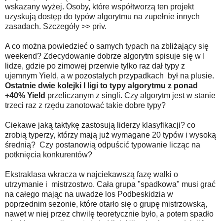
wskazany wyżej. Osoby, które współtworzą ten projekt
uzyskują dostęp do typów algorytmu na zupełnie innych
zasadach. Szczegóły >> priv.
A co można powiedzieć o samych typach na zbliżający się
weekend? Zdecydowanie dobrze algorytm spisuje się w I
lidze, gdzie po zimowej przerwie tylko raz dał typy z
ujemnym Yield, a w pozostałych przypadkach był na plusie.
Ostatnie dwie kolejki I ligi to typy algorytmu z ponad
+40% Yield
przeliczanym z singli. Czy algorytm jest w stanie
trzeci raz z rzędu zanotować takie dobre typy?
Ciekawe jaką taktykę zastosują liderzy klasyfikacji? co
zrobią typerzy, którzy mają już wymagane 20 typów i wysoką
średnią? Czy postanowią odpuścić typowanie licząc na
potknięcia konkurentów?
Ekstraklasa wkracza w najciekawszą fazę walki o
utrzymanie i mistrzostwo. Cała grupa "spadkowa" musi grać
na całego mając na uwadze los Podbeskidzia w
poprzednim sezonie, które otarło się o grupę mistrzowską,
nawet w niej przez chwilę teoretycznie było, a potem spadło