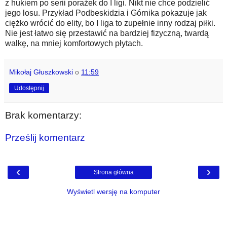
z hukiem po serii porażek do I ligi. Nikt nie chce podzielić
jego losu. Przykład Podbeskidzia i Górnika pokazuje jak
ciężko wrócić do elity, bo I liga to zupełnie inny rodzaj piłki.
Nie jest łatwo się przestawić na bardziej fizyczną, twardą
walkę, na mniej komfortowych płytach.
Mikołaj Głuszkowski
o
11:59
Udostępnij
Brak komentarzy:
Prześlij komentarz
‹
›
Strona główna
Wyświetl wersję na komputer