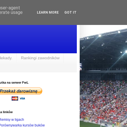
 user-agent
nerate usage
LEARN MORE
GOT IT
dekady.
Rankingi zawodników
utka na serwer FwL
ta linków
Remisy w ligach
Porównywarka kursów buków