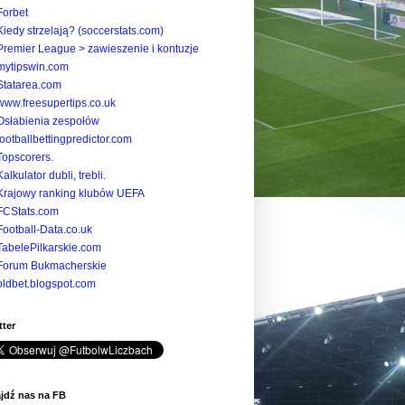
Forbet
Kiedy strzelają? (soccerstats.com)
Premier League > zawieszenie i kontuzje
mytipswin.com
Statarea.com
www.freesupertips.co.uk
Osłabienia zespołów
footballbettingpredictor.com
Topscorers.
Kalkulator dubli, trebli.
Krajowy ranking klubów UEFA
FCStats.com
Football-Data.co.uk
TabelePilkarskie.com
Forum Bukmacherskie
oldbet.blogspot.com
tter
jdź nas na FB