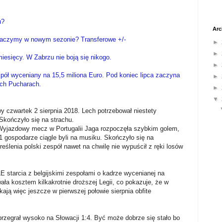
u?
Arc
zobaczymy w nowym sezonie? Transferowe +/-
►
►
iesięcy. W Zabrzu nie boją się nikogo.
►
espół wyceniany na 15,5 miliona Euro. Pod koniec lipca zaczyna
►
ich Pucharach.
►
▼
y czwartek 2 sierpnia 2018. Lech potrzebował niestety
 Skończyło się na strachu.
. Wyjazdowy mecz w Portugalii Jaga rozpoczęła szybkim golem,
1 gospodarze ciągle byli na musiku. Skończyło się na
eślenia polski zespół nawet na chwilę nie wypuścił z ręki losów
 LE starcia z belgijskimi zespołami o kadrze wycenianej na
ła kosztem kilkakrotnie droższej Legii, co pokazuje, że w
ają więc jeszcze w pierwszej połowie sierpnia obfite
 przegrał wysoko na Słowacji 1:4. Być może dobrze się stało bo