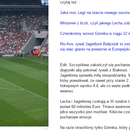
czytaj też: :
Jaka moc Legii na starcie nowego sezon
Wróżenie z liczb, czyli jakiego Lecha 
Czterokrotny wzrost Górnika w ciągu 12 m
Rio Ave, rywal Jagiellonii Białystok to z
się więc granie na poważnie w Europejsk
Edit. Szczęśliwie zakończył się pucharow
dogrywki aby pokonać rywali z Białorusi.
Jagiellonia sprawiła miłą niespodziankę
który powodował, że nawet przy stanie 2:
hokejowym wyniku 4:4, ale co warte podkr
awansu.
Lecha i Jagiellonię czekają w III rundzie
ponad 60 milionów Euro. Trnava awansowa
piłce wszystko jest możliwe. Kibiców czek
pucharowe emocje.
Na razie straciliśmy tylko Górnika, który