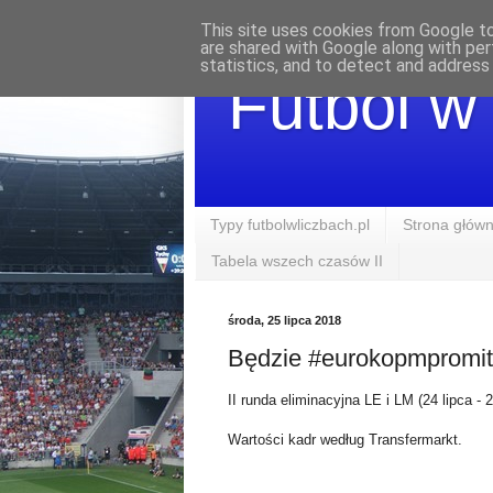
This site uses cookies from Google to 
are shared with Google along with per
statistics, and to detect and address
Futbol w
Typy futbolwliczbach.pl
Strona głów
Tabela wszech czasów II
środa, 25 lipca 2018
Będzie #eurokopmpromit
II runda eliminacyjna LE i LM (24 lipca - 
Wartości kadr według Transfermarkt.