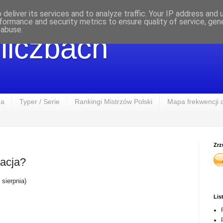
deliver its services and to analyze traffic. Your IP address and
formance and security metrics to ensure quality of service, ge
 abuse.
 liczbach
na
Typer / Serie
Rankingi Mistrzów Polski
Mapa frekwencji 
Zrz
acja?
2 sierpnia)
Lis