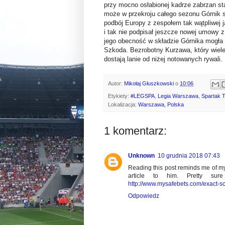
przy mocno osłabionej kadrze zabrzan s
może w przekroju całego sezonu Górnik st
podbój Europy z zespołem tak wątpliwej j
i tak nie podpisał jeszcze nowej umowy 
jego obecność w składzie Górnika mogła p
Szkoda. Bezrobotny Kurzawa, który wiele
dostają lanie od niżej notowanych rywali
Autor:
Mikołaj Głuszkowski
o
10:06
Etykiety:
#LEGSPA
,
Legia Warszawa
,
Spartak 
Lokalizacja:
Warszawa, Polska
1 komentarz:
Unknown
10 grudnia 2018 07:43
Reading this post reminds me of my 
article to him. Pretty su
http://www.mysafebets.com/exact-sc
Odpowiedz