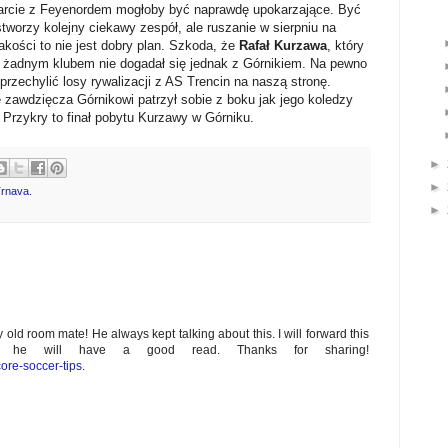
tarcie z Feyenordem mogłoby być naprawdę upokarzające. Być
worzy kolejny ciekawy zespół, ale ruszanie w sierpniu na
akości to nie jest dobry plan. Szkoda, że
Rafał Kurzawa
, który
z żadnym klubem nie dogadał się jednak z Górnikiem. Na pewno
rzechylić losy rywalizacji z AS Trencin na naszą stronę.
 zawdzięcza Górnikowi patrzył sobie z boku jak jego koledzy
. Przykry to finał pobytu Kurzawy w Górniku.
►
►
Trnava.
►
old room mate! He always kept talking about this. I will forward this
re he will have a good read. Thanks for sharing!
ore-soccer-tips
.