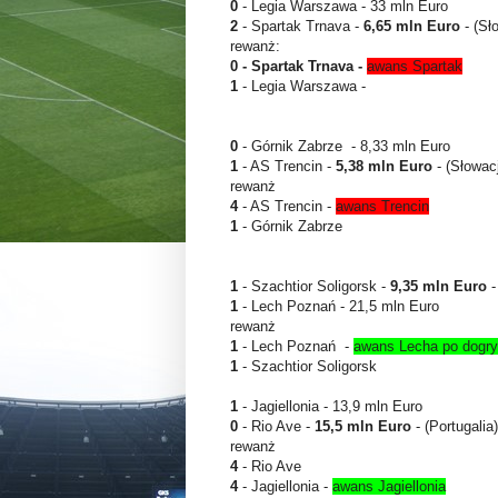
0
- Legia Warszawa - 33 mln Euro
2
- Spartak Trnava -
6,65 mln Euro
- (Sł
rewanż:
0 - Spartak Trnava -
awans Spartak
1
- Legia Warszawa -
0
- Górnik Zabrze - 8,33 mln Euro
1
- AS Trencin -
5,38 mln Euro
- (Słowac
rewanż
4
- AS Trencin -
awans Trencin
1
- Górnik Zabrze
1
- Szachtior Soligorsk -
9,35 mln Euro
-
1
- Lech Poznań - 21,5 mln Euro
rewanż
1
- Lech Poznań -
awans Lecha po dogr
1
- Szachtior Soligorsk
1
- Jagiellonia - 13,9 mln Euro
0
- Rio Ave -
15,5 mln Euro
- (Portugalia)
rewanż
4
- Rio Ave
4
- Jagiellonia -
awans Jagiellonia