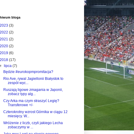
hiwum bloga
2023
(3)
2022
(2)
2021
(2)
2020
(2)
2019
(6)
2018
(17)
▼
lipca
(7)
Będzie #eurokopmpromitacja?
Rio Ave, rywal Jagiellonii Białystok to
zespół wyc...
Ruszają ligowe zmagania w Japonii,
zobacz typy alg...
Czy Arka ma czym straszyć Legię?
Transferowe +/-
Czterokrotny wzrost Górnika w ciągu 12
miesięcy. W...
Wróżenie z liczb, czyli jakiego Lecha
zobaczymy w ...
Jaka moc Legii na starcie nowego