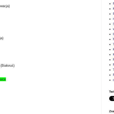
owacja)
ja)
 (Białoruś)
ywce
Twi
Zna