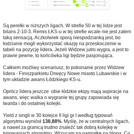
Są perełki w niższych ligach. W strefie 50 w tej lidze jest
bilans 2-10-3. Remis ŁKS-u w tej strefie wcale nie jest zatem
taką sensacją. Aczkolwiek sporą niespodzianką jest, bo
łodzianie mogli wykorzystać okazję na przeskoczenie w
tabeli na pozycję lidera. Jeżeli Widzew jutro wygra, a jest to
prawie pewne, to końcówka ligi będzie pasjonująca.
Całkiem możliwy scenariusz, to pokonanie przez Widzew
lidera - Finiszparkietu Drwęcy Nowe miasto Lubawskie i w
tym układzie awans Łódzkiego KS-u.
Oprócz lidera jeszcze obie łódzkie ekipy mają aspiracje na
awans, więc walka o wygranie tej grupy zapowiada się
twarda i do ostatniej kolejki.
Yield z singli w 30 kolejce II ligi gr I według typowań
algorytmu wyniósł
138,88%
. Myślę, że w centralnych ligach,
a nawet za granicą trudno znaleźć tak dobrą kolejkę w
typowaniach algorytmu. Wrzucam na pamiątkę na bloga. Co