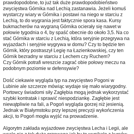
prawdopodobne, to już tak duże prawdopodobieństwo
zwycięstwa Górnika nad Lechią zastanawia. Jeżeli komuś
wystarczy wiary w Górnika i postawi na niego w starciu z
Lechią, to do wygrania jest faktycznie spora kasa. Kursy
bukmacherów na wygraną Górnika ocierały się nawet w
połowie tygodnia o 4, by spaść obecnie do około 3,5. Na co
stać Górnika w starciu z Lechią, która seryjnie przegrywa na
wyjazdach i seryjnie wygrywa w domu? Czy to będzie ten
Górnik, który postraszył Legię na Łazienkowskiej, czy ten
Górnik bezradny w starciu z Lechem czy Ruchem?
Czy Górnik potrafi wreszcie zagrać obie połowy meczu na
podobnym poziomie w defensywie?
Dość ciekawie wygląda typ na zwycięstwo Pogoni w
Lubinie ale szczerze mówiąc wydaje się mało wiarygodny.
Portowcy świadomi siły Zagłębia mogą jednak wykorzystać
szybki kontratak i sprawić niespodziankę. Zagłębie jest
niewątpliwie na fali, a Pogoń wygląda gorzej niż jesienią.
Jednak w Białymstoku przy lepszej precyzji wykończenia
akcji, to Pogoń mogła wyjść na prowadzenie.
Algorytm zakłada wyjazdowe zwycięstwa Lecha i Legii, ale