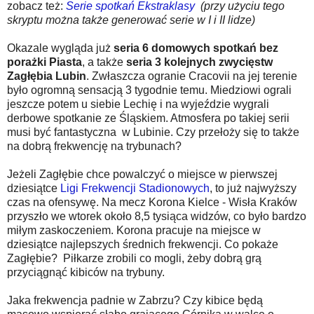
zobacz też:
Serie spotkań Ekstraklasy
(przy użyciu tego
skryptu można także generować serie w I i II lidze)
Okazale wygląda już
seria 6 domowych spotkań bez
porażki Piasta
, a także
seria 3 kolejnych zwycięstw
Zagłębia Lubin
. Zwłaszcza ogranie Cracovii na jej terenie
było ogromną sensacją 3 tygodnie temu. Miedziowi ograli
jeszcze potem u siebie Lechię i na wyjeździe wygrali
derbowe spotkanie ze Śląskiem. Atmosfera po takiej serii
musi być fantastyczna w Lubinie. Czy przełoży się to także
na dobrą frekwencję na trybunach?
Jeżeli Zagłębie chce powalczyć o miejsce w pierwszej
dziesiątce
Ligi Frekwencji Stadionowych
, to już najwyższy
czas na ofensywę. Na mecz Korona Kielce - Wisła Kraków
przyszło we wtorek około 8,5 tysiąca widzów, co było bardzo
miłym zaskoczeniem. Korona pracuje na miejsce w
dziesiątce najlepszych średnich frekwencji. Co pokaże
Zagłębie? Piłkarze zrobili co mogli, żeby dobrą grą
przyciągnąć kibiców na trybuny.
Jaka frekwencja padnie w Zabrzu? Czy kibice będą