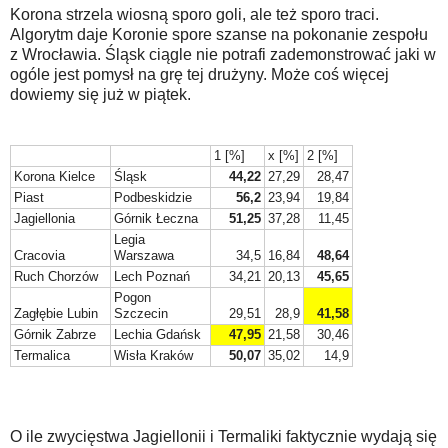
Korona strzela wiosną sporo goli, ale też sporo traci.
Algorytm daje Koronie spore szanse na pokonanie zespołu
z Wrocławia. Śląsk ciągle nie potrafi zademonstrować jaki w
ogóle jest pomysł na grę tej drużyny. Może coś więcej
dowiemy się już w piątek.
1 [%]
x [%]
2 [%]
Korona Kielce
Śląsk
44,22
27,29
28,47
Piast
Podbeskidzie
56,2
23,94
19,84
Jagiellonia
Górnik Łeczna
51,25
37,28
11,45
Legia
Cracovia
Warszawa
34,5
16,84
48,64
Ruch Chorzów
Lech Poznań
34,21
20,13
45,65
Pogon
Zagłębie Lubin
Szczecin
29,51
28,9
41,58
Górnik Zabrze
Lechia Gdańsk
47,95
21,58
30,46
Termalica
Wisła Kraków
50,07
35,02
14,9
O ile zwycięstwa Jagiellonii i Termaliki faktycznie wydają się