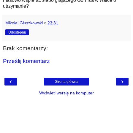
masowo wspierać słabo grającego Górnika w walce o
utrzymanie?
Mikołaj Głuszkowski
o
23:31
Udostępnij
Brak komentarzy:
Prześlij komentarz
‹
›
Strona główna
Wyświetl wersję na komputer