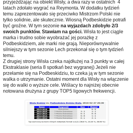
przyjeżdżając na obiekt Wisły, a dwa razy w ostatnich 4
latach zdołało wygrać na Reymonta. W dodatku tydzień
temu zaprezentowało się przeciwko Mistrzom Polski nie
tylko solidnie, ale skutecznie. Wiosną Podbeskidzie potrafi
być groźne. W tym sezonie
na wyjazdach zdobyło 2/3
swoich punktów. Stawiam na gości.
Wisła to jest ciągle
marka i trudno sobie wyobrażać jej porażkę z
Podbeskidziem, ale marki nie grają. Nieporównywalnie
silniejszy w tym sezonie Lech przekonał się o tym tydzień
temu.
Z drugiej strony Wisła czeka najdłużej na 3 punkty w całej
Ekstraklasie (seria 8 spotkań bez wygranej) Jeżeli nie
przełamie się na Podbeskidziu, to czeka ją w tym sezonie
walka o utrzymanie. Ostatni moment dla Wisły na włączenie
się do walki o wyższe cele. Wiślacy to najniżej obecnie
notowana drużyna z grupy TOP5 ligowych frekwencji.