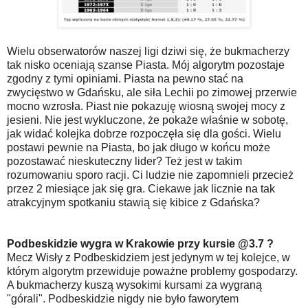
Wielu obserwatorów naszej ligi dziwi się, że bukmacherzy
tak nisko oceniają szanse Piasta. Mój algorytm pozostaje
zgodny z tymi opiniami. Piasta na pewno stać na
zwycięstwo w Gdańsku, ale siła Lechii po zimowej przerwie
mocno wzrosła. Piast nie pokazuję wiosną swojej mocy z
jesieni. Nie jest wykluczone, że pokaże właśnie w sobotę,
jak widać kolejka dobrze rozpoczęła się dla gości. Wielu
postawi pewnie na Piasta, bo jak długo w końcu może
pozostawać nieskuteczny lider? Też jest w takim
rozumowaniu sporo racji. Ci ludzie nie zapomnieli przecież
przez 2 miesiące jak się gra. Ciekawe jak licznie na tak
atrakcyjnym spotkaniu stawią się kibice z Gdańska?
Podbeskidzie wygra w Krakowie przy kursie @3.7 ?
Mecz Wisły z Podbeskidziem jest jedynym w tej kolejce, w
którym algorytm przewiduje poważne problemy gospodarzy.
A bukmacherzy kuszą wysokimi kursami za wygraną
"górali". Podbeskidzie nigdy nie było faworytem