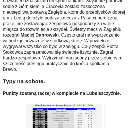
nazwać można śmiało niespodziankami. Śląsk nie poradził
sobie z Górnikiem, a Cracovia została zaskoczona
nieustępliwą postawą Zagłębia, które do przebłysków dobrej
gry z Legią dołożyło podczas meczu z Pasami heroiczną
pracę, nie zostawiając zespołowo gospodarzy za wiele
miejsca do rozwinięcia skrzydeł. Świetny mecz w Zagłębiu
rozegrał
Maciej Dąbrowski.
Często grał na wyprzedzenie
wchodząc odważnie w środkową strefę. W powietrzu
wygrywał wszystko co było w zasięgu. Cały zespół Piotra
Stokowca zaprezentował się świetnie fizycznie. Zagrał
bardzo zespołowo. Wytrzymali narzucony przez siebie rytm i
szczelność presingu praktycznie do końca spotkania.
Brawo.
Typy na sobotę.
Punkty zostaną raczej w komplecie na Lubelszczyźnie.